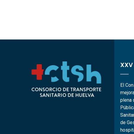
XXV
El Con
mejora
plena 
Públi
Sanita
de Ges
hospit