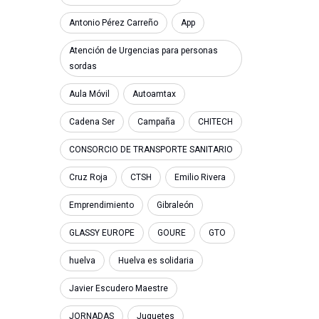
Antonio Pérez Carreño
App
Atención de Urgencias para personas
sordas
Aula Móvil
Autoamtax
Cadena Ser
Campaña
CHITECH
CONSORCIO DE TRANSPORTE SANITARIO
Cruz Roja
CTSH
Emilio Rivera
Emprendimiento
Gibraleón
GLASSY EUROPE
GOURE
GTO
huelva
Huelva es solidaria
Javier Escudero Maestre
JORNADAS
Juguetes