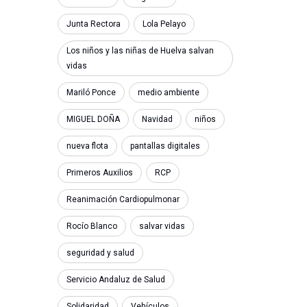
Junta Rectora
Lola Pelayo
Los niños y las niñas de Huelva salvan
vidas
Mariló Ponce
medio ambiente
MIGUEL DOÑA
Navidad
niños
nueva flota
pantallas digitales
Primeros Auxilios
RCP
Reanimación Cardiopulmonar
Rocío Blanco
salvar vidas
seguridad y salud
Servicio Andaluz de Salud
Solidaridad
Vehículos