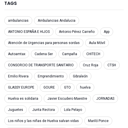
TAGS
ambulancias
Ambulancias Andalucia
ANTONIO ESPAÑA E HIJOS
Antonio Pérez Carreño
App
Atención de Urgencias para personas sordas
Aula Móvil
Autoamtax
Cadena Ser
Campaña
CHITECH
CONSORCIO DE TRANSPORTE SANITARIO
Cruz Roja
CTSH
Emilio Rivera
Emprendimiento
Gibraleón
GLASSY EUROPE
GOURE
GTO
huelva
Huelva es solidaria
Javier Escudero Maestre
JORNADAS
Juguetes
Junta Rectora
Lola Pelayo
Los niños y las niñas de Huelva salvan vidas
Mariló Ponce