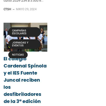
curso 2024-234 a 3.500 e...
CTSH
MAYO 29, 2024
CAMPAÑAS
ESCOLARES
JORNADAS Y
EVENTOS
NOTICIAS
El colegio
Cardenal Spínola
y el IES Fuente
Juncal reciben
los
desfibriladores
de la 3ª edición