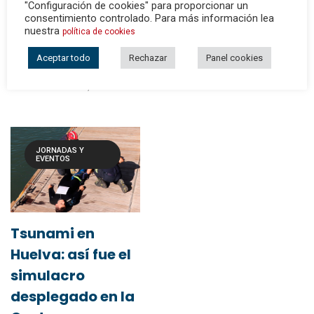
"Configuración de cookies" para proporcionar un
29 de septiembre. El objetivo
consentimiento controlado. Para más información lea
es concienciar sobre las
nuestra
política de cookies
enfermedades del corazón y
Aceptar todo
Rechazar
Panel cookies
dar paut...
CTSH
ENERO 28, 2022
JORNADAS Y
EVENTOS
Tsunami en
Huelva: así fue el
simulacro
desplegado en la