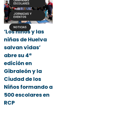
CAMPAÑAS
ESCOLARES
JORNADAS Y
EVENTOS
NOTICIAS
‘Los niños y las
niñas de Huelva
salvan vidas’
abre su 4ª
edición en
Gibraleón y la
Ciudad de los
Niños formando a
500 escolares en
RCP