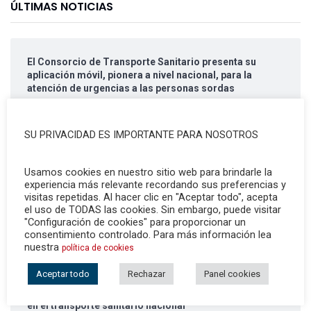
ÚLTIMAS NOTICIAS
El Consorcio de Transporte Sanitario presenta su
aplicación móvil, pionera a nivel nacional, para la
atención de urgencias a las personas sordas
SU PRIVACIDAD ES IMPORTANTE PARA NOSOTROS
Los niños y las niñas de Huelva salvan vidas – cierra su
3ª Edición tras formar a 5.000 escolares de la capital y
la provincia en el curso 2022-2023
Usamos cookies en nuestro sitio web para brindarle la
experiencia más relevante recordando sus preferencias y
visitas repetidas. Al hacer clic en "Aceptar todo", acepta
el uso de TODAS las cookies. Sin embargo, puede visitar
"Configuración de cookies" para proporcionar un
ANCCO celebra la I Semana del Corazón
consentimiento controlado. Para más información lea
nuestra
política de cookies
Aceptar todo
Rechazar
Panel cookies
Nace el grupo cooperativo andaluz ONNEO con
Autoamtax y empresas de Málaga y Cádiz para crecer
en el transporte sanitario nacional