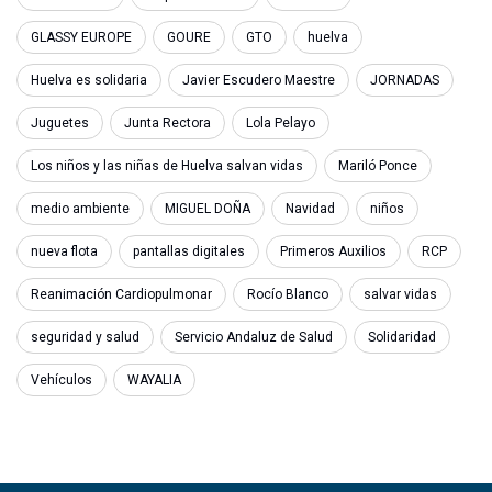
GLASSY EUROPE
GOURE
GTO
huelva
Huelva es solidaria
Javier Escudero Maestre
JORNADAS
Juguetes
Junta Rectora
Lola Pelayo
Los niños y las niñas de Huelva salvan vidas
Mariló Ponce
medio ambiente
MIGUEL DOÑA
Navidad
niños
nueva flota
pantallas digitales
Primeros Auxilios
RCP
Reanimación Cardiopulmonar
Rocío Blanco
salvar vidas
seguridad y salud
Servicio Andaluz de Salud
Solidaridad
Vehículos
WAYALIA