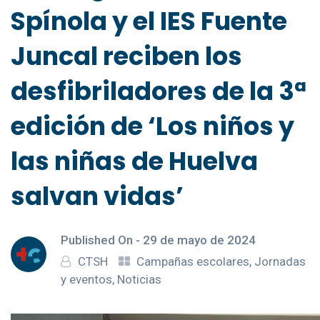
Spínola y el IES Fuente
Juncal reciben los
desfibriladores de la 3ª
edición de ‘Los niños y
las niñas de Huelva
salvan vidas’
Published On -
29 de mayo de 2024
CTSH
Campañas escolares
,
Jornadas
y eventos
,
Noticias