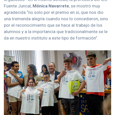
Fuente Juncal,
Mónica Navarrete
, se mostró muy
agradecida “no solo por el premio en sí, que nos dio
una tremenda alegría cuando nos lo concedieron, sino
por el reconocimiento que se hace al trabajo de los
alumnos y a la importancia que tradicionalmente se le
da en nuestro instituto a este tipo de formación”.