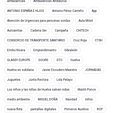
ambulancias
Ambulancias Andalucia
ANTONIO ESPAÑA E HIJOS
Antonio Pérez Carreño
App
Atención de Urgencias para personas sordas
Aula Móvil
Autoamtax
Cadena Ser
Campaña
CHITECH
CONSORCIO DE TRANSPORTE SANITARIO
Cruz Roja
CTSH
Emilio Rivera
Emprendimiento
Gibraleón
GLASSY EUROPE
GOURE
GTO
huelva
Huelva es solidaria
Javier Escudero Maestre
JORNADAS
Juguetes
Junta Rectora
Lola Pelayo
Los niños y las niñas de Huelva salvan vidas
Mariló Ponce
medio ambiente
MIGUEL DOÑA
Navidad
niños
nueva flota
pantallas digitales
Primeros Auxilios
RCP