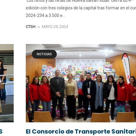
‘Los niños y las niñas de Huelva salvan vidas’ cierra su 4ª
edición con tres colegios de la capital tras formar en el cu
2024-234 a 3.500 e...
CTSH
MAYO 29, 2024
NOTICIAS
S
El Consorcio de Transporte Sanitar