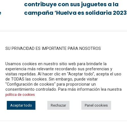
contribuye con sus juguetes a la
e
campaña ‘Huelva es solidaria 2023
SU PRIVACIDAD ES IMPORTANTE PARA NOSOTROS
La campaña alcanza nueve años alegrando la Navidad a
muchas familias y contando con la gestión de los
trabajadores y voluntarios de Cruz Roja Huelv...
Usamos cookies en nuestro sitio web para brindarle la
regado
experiencia más relevante recordando sus preferencias y
e
visitas repetidas. Al hacer clic en "Aceptar todo", acepta el uso
de TODAS las cookies. Sin embargo, puede visitar
"Configuración de cookies" para proporcionar un
consentimiento controlado. Para más información lea nuestra
CTSH
DICIEMBRE 21, 2023
política de cookies
Aceptar todo
Rechazar
Panel cookies