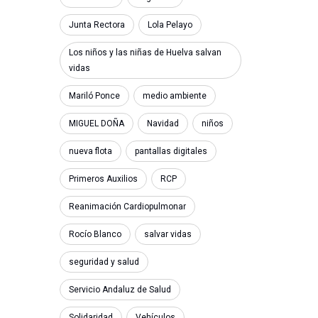
Junta Rectora
Lola Pelayo
Los niños y las niñas de Huelva salvan
vidas
Mariló Ponce
medio ambiente
MIGUEL DOÑA
Navidad
niños
nueva flota
pantallas digitales
Primeros Auxilios
RCP
Reanimación Cardiopulmonar
Rocío Blanco
salvar vidas
seguridad y salud
Servicio Andaluz de Salud
Solidaridad
Vehículos