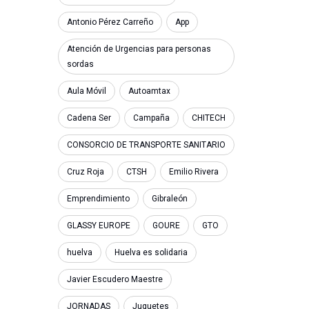
Antonio Pérez Carreño
App
Atención de Urgencias para personas
sordas
Aula Móvil
Autoamtax
Cadena Ser
Campaña
CHITECH
CONSORCIO DE TRANSPORTE SANITARIO
Cruz Roja
CTSH
Emilio Rivera
Emprendimiento
Gibraleón
GLASSY EUROPE
GOURE
GTO
huelva
Huelva es solidaria
Javier Escudero Maestre
JORNADAS
Juguetes