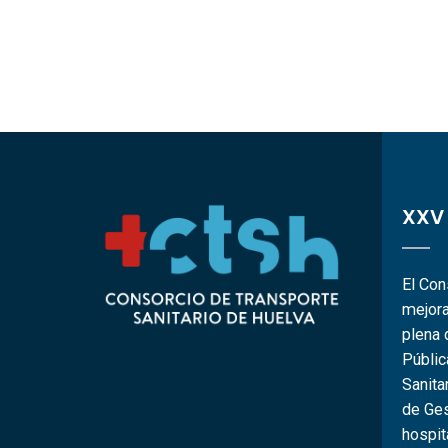
XXV
El Con
mejora
plena 
Públi
Sanita
de Ges
hospit