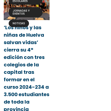
ESCOLARES
JORNADAS Y
EVENTOS
NOTICIAS
‘Los niños y las
niñas de Huelva
salvan vidas’
cierra su 4ª
edición con tres
colegios de la
capital tras
formar en el
curso 2024-234 a
3.500 estudiantes
de toda la
provincia