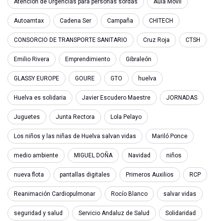
Atención de Urgencias para personas sordas
Aula Móvil
Autoamtax
Cadena Ser
Campaña
CHITECH
CONSORCIO DE TRANSPORTE SANITARIO
Cruz Roja
CTSH
Emilio Rivera
Emprendimiento
Gibraleón
GLASSY EUROPE
GOURE
GTO
huelva
Huelva es solidaria
Javier Escudero Maestre
JORNADAS
Juguetes
Junta Rectora
Lola Pelayo
Los niños y las niñas de Huelva salvan vidas
Mariló Ponce
medio ambiente
MIGUEL DOÑA
Navidad
niños
nueva flota
pantallas digitales
Primeros Auxilios
RCP
Reanimación Cardiopulmonar
Rocío Blanco
salvar vidas
seguridad y salud
Servicio Andaluz de Salud
Solidaridad