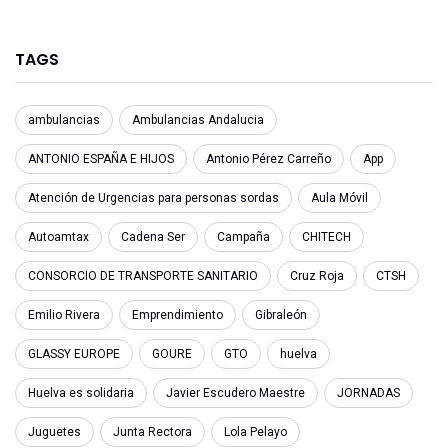
TAGS
ambulancias
Ambulancias Andalucia
ANTONIO ESPAÑA E HIJOS
Antonio Pérez Carreño
App
Atención de Urgencias para personas sordas
Aula Móvil
Autoamtax
Cadena Ser
Campaña
CHITECH
CONSORCIO DE TRANSPORTE SANITARIO
Cruz Roja
CTSH
Emilio Rivera
Emprendimiento
Gibraleón
GLASSY EUROPE
GOURE
GTO
huelva
Huelva es solidaria
Javier Escudero Maestre
JORNADAS
Juguetes
Junta Rectora
Lola Pelayo