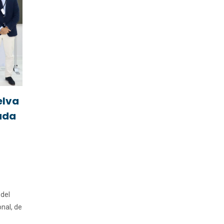
elva
ada
 del
onal, de