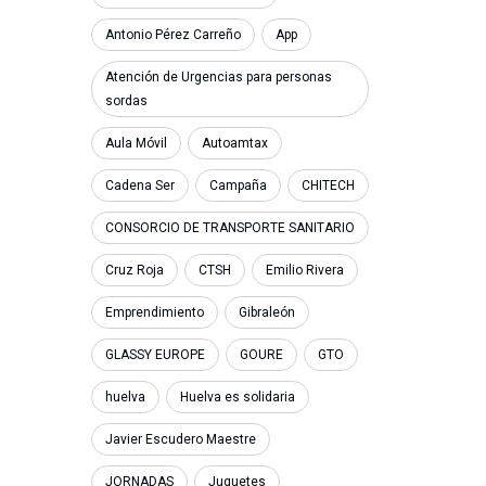
Antonio Pérez Carreño
App
Atención de Urgencias para personas
sordas
Aula Móvil
Autoamtax
Cadena Ser
Campaña
CHITECH
CONSORCIO DE TRANSPORTE SANITARIO
Cruz Roja
CTSH
Emilio Rivera
Emprendimiento
Gibraleón
GLASSY EUROPE
GOURE
GTO
huelva
Huelva es solidaria
Javier Escudero Maestre
JORNADAS
Juguetes