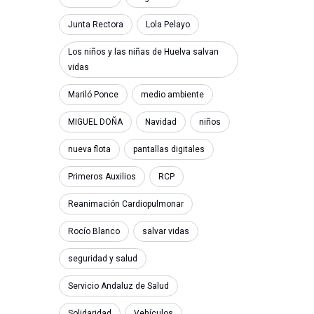
Junta Rectora
Lola Pelayo
Los niños y las niñas de Huelva salvan
vidas
Mariló Ponce
medio ambiente
MIGUEL DOÑA
Navidad
niños
nueva flota
pantallas digitales
Primeros Auxilios
RCP
Reanimación Cardiopulmonar
Rocío Blanco
salvar vidas
seguridad y salud
Servicio Andaluz de Salud
Solidaridad
Vehículos