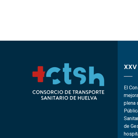
XXV
El Con
mejora
plena 
Públi
Sanita
de Ges
hospit