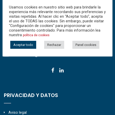
Emergencias Sanitarias (EPES) y los servicios de Gestión
Usamos cookies en nuestro sitio web para brindarle la
de Usuario de los hospitales.
experiencia más relevante recordando sus preferencias y
visitas repetidas. Al hacer clic en "Aceptar todo", acepta
el uso de TODAS las cookies. Sin embargo, puede visitar
CONTACTO
"Configuración de cookies" para proporcionar un
consentimiento controlado. Para más información lea
nuestra
política de cookies
Pol. Las Menajas, 14 – Parc
Aceptar todo
Rechazar
Panel cookies
Tel:
34 959 872 201
Email:
info@ctshuelva.es
PRIVACIDAD Y DATOS
Aviso legal